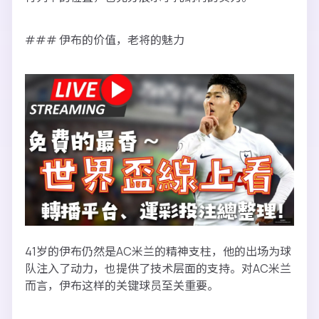
### 伊布的价值，老将的魅力
41岁的伊布仍然是AC米兰的精神支柱，他的出场为球
队注入了动力，也提供了技术层面的支持。对AC米兰
而言，伊布这样的关键球员至关重要。