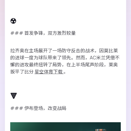
☢️
### 首发争锋，双方激烈较量
拉齐奥在主场展开了一场防守反击的战术，因莫比莱
的进球一度为球队带来了领先。然而，AC米兰凭借不
懈的进攻最终扭转了局势，在上半场尾声阶段，莱奥
扳平了比分
星空体育下载
。
🔻
### 伊布登场，改变战局