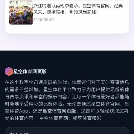
浙江啦啦队再现李羲承，星空体育官网，经典
风采，惊艳亮相，引领风尚巅峰！
2026-06-08
星空体育网页版
在这个数字化迅速发展的时代，体育迷们对于实时赛事信息
的需求日益增加。星空体育平台致力于为用户提供最新的体
育赛事资讯和丰富的娱乐内容，让每一个体育爱好者都能随
时随地享受精彩的比赛体验。无论是通过星空体育官网、星
空体育App，还是
星空体育网页版
，您都可以轻松获取您喜
爱的体育内容。 星空体育官网：畅享体育精彩