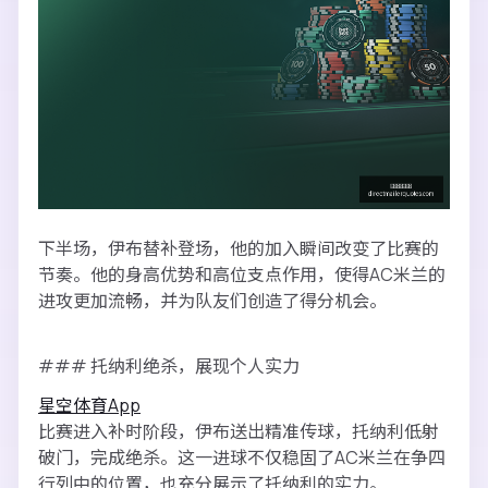
下半场，伊布替补登场，他的加入瞬间改变了比赛的
节奏。他的身高优势和高位支点作用，使得AC米兰的
进攻更加流畅，并为队友们创造了得分机会。
### 托纳利绝杀，展现个人实力
星空体育App
比赛进入补时阶段，伊布送出精准传球，托纳利低射
破门，完成绝杀。这一进球不仅稳固了AC米兰在争四
行列中的位置，也充分展示了托纳利的实力。