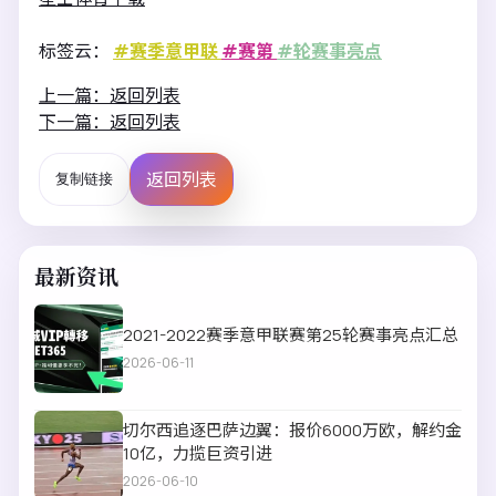
标签云：
#赛季意甲联
#赛第
#轮赛事亮点
上一篇：返回列表
下一篇：返回列表
返回列表
复制链接
最新资讯
2021-2022赛季意甲联赛第25轮赛事亮点汇总
2026-06-11
切尔西追逐巴萨边翼：报价6000万欧，解约金
10亿，力揽巨资引进
2026-06-10