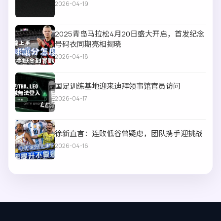
2026-04-19
2025青岛马拉松4月20日盛大开启，首发纪念
号码衣同期亮相揭晓
2026-04-18
国足训练基地迎来迪拜领事馆官员访问
2026-04-17
徐新直言：连败低谷曾疑虑，团队携手迎挑战
2026-04-16