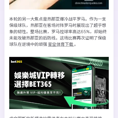
本轮的另一大焦点是热那亚爆冷战平罗马。作为一支
保级球队，热那亚在客场对阵罗马时展现出了超乎想
象的韧性。整场比赛，罗马控球率高达65%，却始终
未能攻破热那亚的后防线。这场比赛再次证明了保级
球队在逆境中的顽强
星空体育下载
。