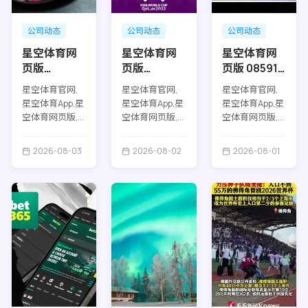
公司动态
公司动态
公司动态
星空体育网
星空体育网
星空体育网
页版
页版
页版 085913
090006
085926 92
2
星空体育官网,
星空体育官网,
星空体育官网,
星空体育App,星
星空体育App,星
星空体育App,星
空体育网页版,
空体育网页版,
空体育网页版,
星空体育下载,
星空体育下载,
星空体育下载,
星空体育平台,
星空体育平台,
星空体育平台,
2026-08-03
2026-08-02
2026-08-01
星空体育网页版
星空体育网页版
星空体育网页版
090006
085926 92
085913 2