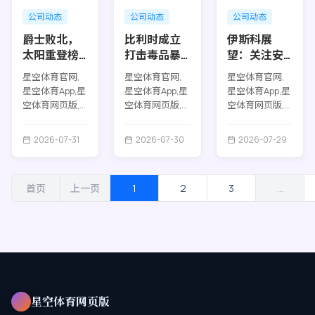
公司动态
公司动态
公司动态
爵士败北，
比利时成立
伊斯科展
太阳重登榜
打击毒品暴
望：关注安
首；开拓者
力犯罪特别
东尼红牌影
星空体育官网,
星空体育官网,
星空体育官网,
止住连败，
行动组
响，憧憬下
星空体育App,星
星空体育App,星
星空体育App,星
狼队失利。
周战皇马胜
空体育网页版,
空体育网页版,
空体育网页版,
利
星空体育下载,
星空体育下载,
星空体育下载,
星空体育平台,
星空体育平台,
星空体育平台,
2026-07-31
2026-07-30
2026-07-29
爵士败北，太阳
比利时成立打击
伊斯科展望：关
重登榜首；开拓
毒品暴力犯罪特
注安东尼红牌影
者止住连败，狼
别行动组
响，憧憬下周战
首页
上一页
1
2
3
...
队失...
皇马...
星空体育网页版