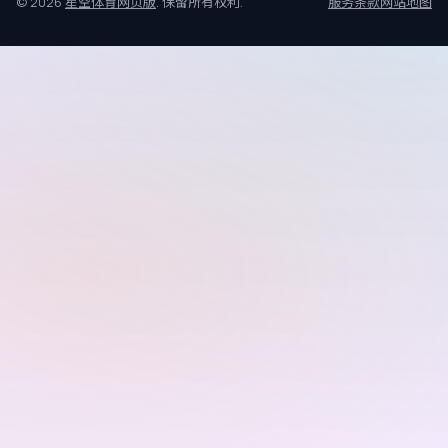
© 2026
星空体育网页版
. 保留所有权利.
服务条款
网站地图