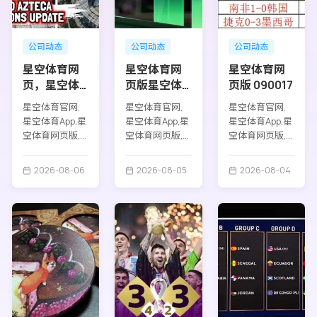
公司动态
公司动态
公司动态
星空体育网
星空体育网
星空体育网
页，星空体
页版星空体
页版 090017
育下载，版
育官网数据
星空体育官网,
星空体育官网,
星空体育官网,
090035 8
冲到090030
星空体育App,星
星空体育App,星
星空体育App,星
引发关注
空体育网页版,
空体育网页版,
空体育网页版,
星空体育下载,
星空体育下载,
星空体育下载,
星空体育平台,
星空体育平台,
星空体育平台,
2026-08-06
2026-08-05
2026-08-04
星空体育网页，
星空体育网页版
星空体育网页版
星空体育下载，
星空体育官网数
090017
版 090035 ...
据冲到
090030...