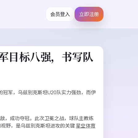
会员登入
立即注册
冠军目标八强，书写队
的冠军，乌兹别克斯坦U20队实力强劲，而伊
强敌，成功夺冠。此次卫冕之战，球队主教练
阔视野，是乌兹别克斯坦进攻的关键
星空体育