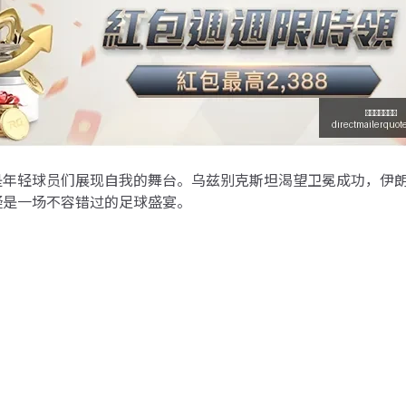
是年轻球员们展现自我的舞台。乌兹别克斯坦渴望卫冕成功，伊
疑是一场不容错过的足球盛宴。