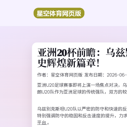
亚洲20杯前瞻：乌兹
史辉煌新篇章！
作者：星空体育网页版 发布日期：2026-06-
亚洲U20足球赛事即将上演一场焦点对决，乌
朗U20队作为亚洲足球的传统强队，双方的
乌兹别克斯坦U20队以严密的防守和快速的
特别强调防守的稳固和反击速度的提升，力
平台
。