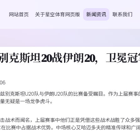
网站首页
关于星空体育网页版
新闻资讯
联系我们
别克斯坦20战伊朗20，卫冕
06
兹别克斯坦U20队与伊朗U20队的比赛备受瞩目。作为上届赛事
较量无疑是一场龙争虎斗。
反击战术而闻名，上届赛事中他们正是凭借这些战术战胜了众多
求在比赛中占据战术优势。中场核心艾哈迈多夫的精准传球和广