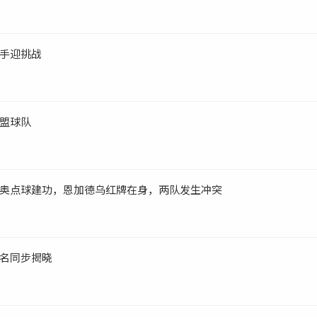
手迎挑战
盟球队
奥点球建功，恩加德乌红牌在身，两队发生冲突
名同步揭晓