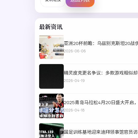
最新资讯
亚洲20杯前瞻：乌兹别克斯坦20战
2026-06-06
精灵皮克更名争议：多款游戏相似却
2026-04-19
2025青岛马拉松4月20日盛大开
2026-04-18
国足训练基地迎来迪拜领事馆官员访