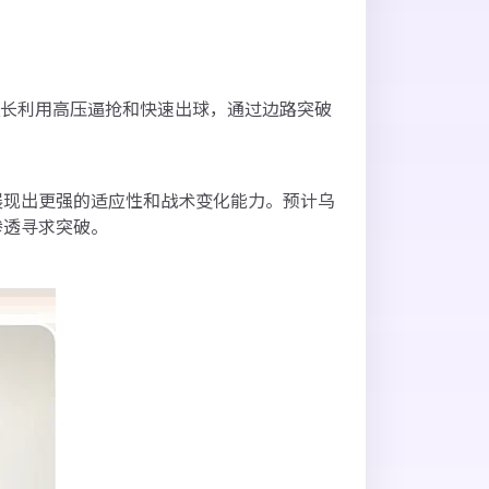
擅长利用高压逼抢和快速出球，通过边路突破
展现出更强的适应性和战术变化能力。预计乌
渗透寻求突破。