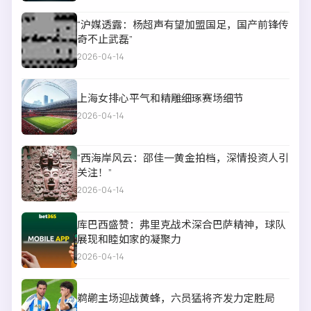
“沪媒透露：杨超声有望加盟国足，国产前锋传
奇不止武磊”
2026-04-14
上海女排心平气和精雕细琢赛场细节
2026-04-14
“西海岸风云：邵佳一黄金拍档，深情投资人引
关注！”
2026-04-14
库巴西盛赞：弗里克战术深合巴萨精神，球队
展现和睦如家的凝聚力
2026-04-14
鹈鹕主场迎战黄蜂，六员猛将齐发力定胜局