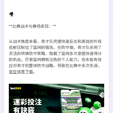
🎥
**比赛战术与赛场表现：**
从战术角度来看，奇才队凭借快速反击和高效的外线
投射压制住了篮网的强攻。在防守端，奇才队采用了
灵活的转换防守策略，阻截了篮网多次意图快速得分
的机会。尽管篮网拥有出色的个人能力，但未能有效
应对奇才的整体防守战略，导致在比赛中多次失误，
星空体育下载
。