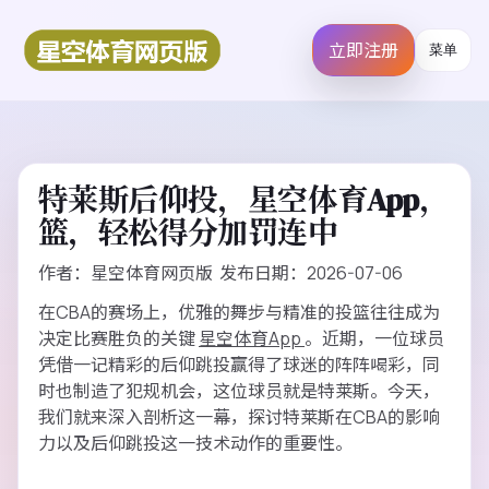
立即注册
菜单
特莱斯后仰投，星空体育App，
篮，轻松得分加罚连中
作者：星空体育网页版 发布日期：2026-07-06
在CBA的赛场上，优雅的舞步与精准的投篮往往成为
决定比赛胜负的关键
星空体育App
。近期，一位球员
凭借一记精彩的后仰跳投赢得了球迷的阵阵喝彩，同
时也制造了犯规机会，这位球员就是特莱斯。今天，
我们就来深入剖析这一幕，探讨特莱斯在CBA的影响
力以及后仰跳投这一技术动作的重要性。