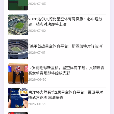
2026-07-03
2026达尔文德比星空体育网页版：必中送分
题，精彩对决即将上演
2026-07-02
[德甲首战星空体育平台：斯图加特对阵波鸿]
2026-07-01
17岁羽毛球新星徐，星空体育下载，文婧世青
赛女单赛场即将绽放光彩
2026-06-30
南洋杯大师赛第2局星空体育平台：聂卫平对
阵武宫正树 高清争霸
2026-06-29