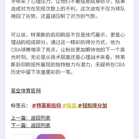
手带来了心理压力，让他们不敢轻易贴身防守，结果
造成对方在犯规次数上的不利。这次进攻不仅为球队
挽回了劣势，还直接压制了对方的气势。
可以说，特莱斯的后仰跳投不仅是技巧展示，更是心
理战的组成部分。通过这一精彩的得分方式，他为
CBA球赛增添了亮点，让粉丝更加期待他的下一个高
光时刻。无论是从技术层面还是心理战术来看，特莱
斯后仰跳投所展现的独特魅力与潜力，无疑将在CBA
历史中留下浓墨重彩的一笔。
星空体育官网
标签云：
#特莱斯后仰
#投篮
#轻松得分加
上一篇：返回列表
下一篇：返回列表