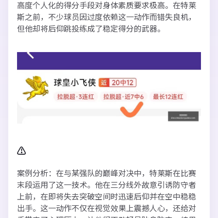
高度个人化的得分手段对身体素质要求极高。在特莱
斯之前，不少球员因过度依赖这一动作而错失良机，
但他却将后仰跳投练成了稳定得分的武器。
⚠️
案例分析：在与某强队的巅峰对决中，特莱斯在比赛
末段运用了这一技术。他在三分线外故意引诱防守者
上前，在即将失去突破空间时迅速后仰并在空中稳稳
出手。这一动作不仅在视觉效果上震撼人心，还给对