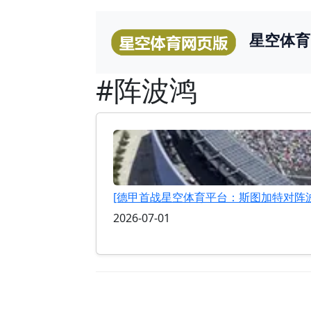
星空体育
#阵波鸿
[德甲首战星空体育平台：斯图加特对阵波
2026-07-01