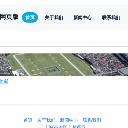
网页版
首页
关于我们
新闻中心
联系我们
鸿]
首页
关于我们
新闻中心
联系我们
|
网站地图
|
标签云