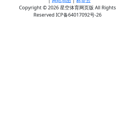
|
网站地图
|
标签云
Copyright © 2026 星空体育网页版 All Rights
Reserved ICP备64017092号-26