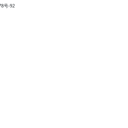
78号-92