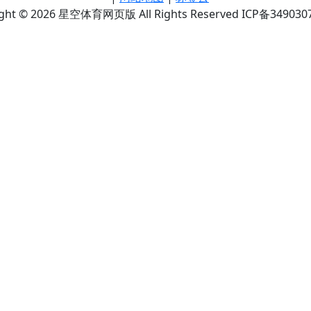
ight © 2026 星空体育网页版 All Rights Reserved ICP备349030