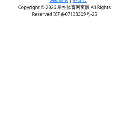
|
网站地图
|
标签云
Copyright © 2026 星空体育网页版 All Rights
Reserved ICP备07138309号-25