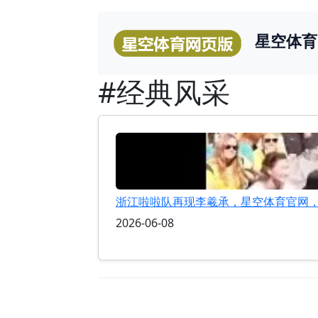
星空体育
#经典风采
浙江啦啦队再现李羲承，星空体育官网
2026-06-08