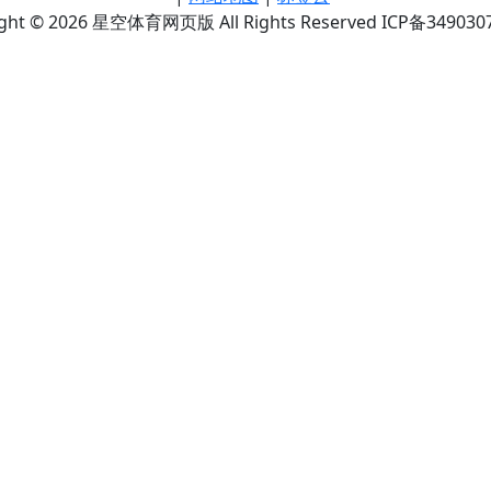
ight © 2026 星空体育网页版 All Rights Reserved ICP备349030