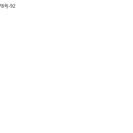
78号-92