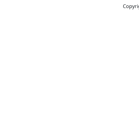
Copyr