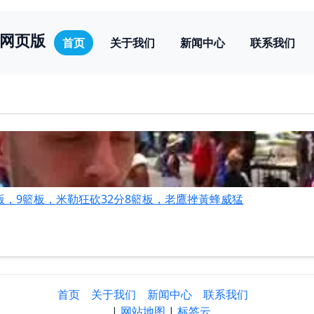
网页版
首页
关于我们
新闻中心
联系我们
版，9籃板，米勒狂砍32分8籃板，老鷹挫黃蜂威猛
首页
关于我们
新闻中心
联系我们
|
网站地图
|
标签云