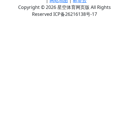
|
网站地图
|
标签云
Copyright © 2026 星空体育网页版 All Rights
Reserved ICP备26216138号-17