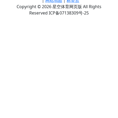
|
网站地图
|
标签云
Copyright © 2026 星空体育网页版 All Rights
Reserved ICP备07138309号-25